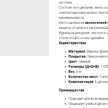
на стену.
Состоит из 6 деталей, легко с
сезона парковку можно быстр
минимум места.
Изготовлена из
экологичной
защиты от влаги и загрязнений
Идеальна для дома, частного 
стиле «лофт» и «эко-дизайн».
Характеристики
Материал:
берёза (фане
Покрытие:
тёмное масл
Цвет:
тёмный
Размеры (Д×Ш×В):
1190
Вес:
6 кг
Количество мест:
2 ве
Комплектация:
6 детал
Преимущества
Подходит для всех видо
Защищает раму и диски 