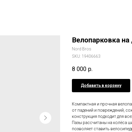
Велопарковка на
Nord Bros
SKU:
19406663
8 000
р.
Добавить в корзину
Компактная и прочная велопа
от падений и повреждений, со
конструкция подходит для все
Пазы рассчитаны на колёса 
позволяет ставить велосипеды