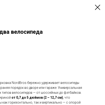
 два велосипеда
рковка NordBros бережно удерживает велосипеды
храняя порядок во дворе или гараже. Универсальная
х типов велосипедов — от шоссейных до фэтбайков.
шириной
от 0,7 до 5 дюймов (2 – 12,7 см)
, что
 как горизонтально, так и вертикально — с опорой