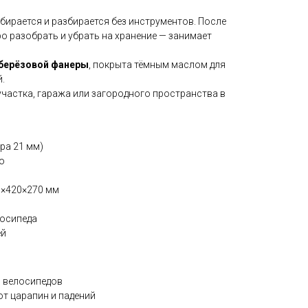
обирается и разбирается без инструментов. После
о разобрать и убрать на хранение — занимает
 берёзовой фанеры
, покрыта тёмным маслом для
.
участка, гаража или загородного пространства в
ра 21 мм)
о
×420×270 мм
лосипеда
ей
в велосипедов
от царапин и падений