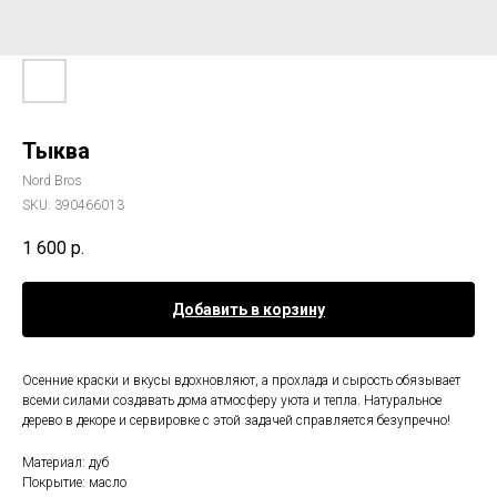
Тыква
Nord Bros
SKU:
390466013
1 600
р.
Добавить в корзину
Осенние краски и вкусы вдохновляют, а прохлада и сырость обязывает
всеми силами создавать дома атмосферу уюта и тепла. Натуральное
дерево в декоре и сервировке с этой задачей справляется безупречно!
Материал: дуб
Покрытие: масло