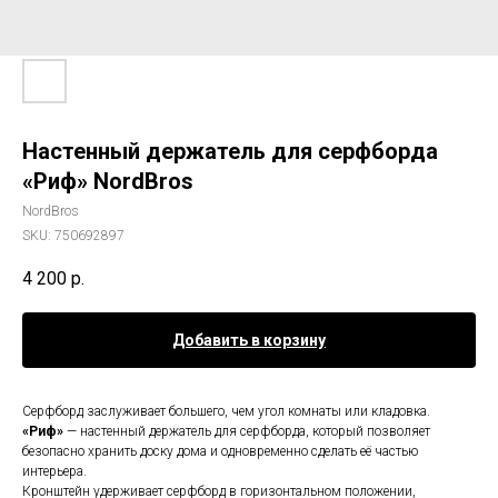
Настенный держатель для серфборда
«Риф» NordBros
NordBros
SKU:
750692897
4 200
р.
Добавить в корзину
Серфборд заслуживает большего, чем угол комнаты или кладовка.
«Риф»
— настенный держатель для серфборда, который позволяет
безопасно хранить доску дома и одновременно сделать её частью
интерьера.
Кронштейн удерживает серфборд в горизонтальном положении,