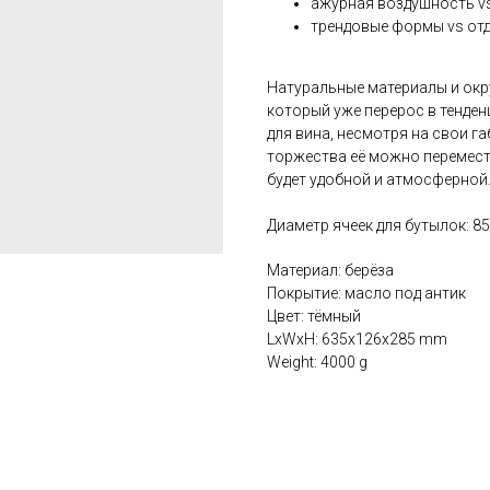
ажурная воздушность v
трендовые формы vs отд
Натуральные материалы и окр
который уже перерос в тенде
для вина, несмотря на свои г
торжества её можно перемест
будет удобной и атмосферной
Диаметр ячеек для бутылок: 8
Материал: берёза
Покрытие: масло под антик
Цвет: тёмный
LxWxH: 635x126x285 mm
Weight: 4000 g