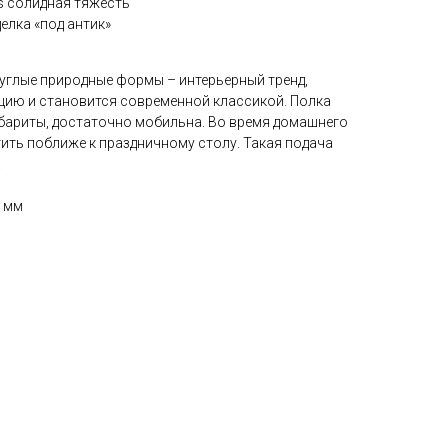
s солидная тяжесть
елка «под антик»
углые природные формы – интерьерный тренд,
нцию и становится современной классикой. Полка
абариты, достаточно мобильна. Во время домашнего
ить поближе к праздничному столу. Такая подача
.
5 мм