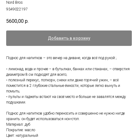
Nord Bros
9349022197
5600,00
р.
Добавить в корзину
Поднос для напитков – это вечер на диване, когда всё под рукой:;
• лимонад, вода и прочее – в бутылках, банках или стаканах, – отверстия
диаметром 8 см подходят для всего;
• полезный перекус, попкорн, снеки или даже горячий ужин, – всё
поместится в 2 глубокие стальные ёмкости, которые легко вынуть и
помыть;
• пульты и гаджеты встают на своё место и больше не завалятся между
подушками.
Поднос для напитков удобно переносить и совершенно не нужно нигде
хранить: он будет использоваться нон-стоп.
Материал: дуб
Покрытие: масло
Цвет: натуральный